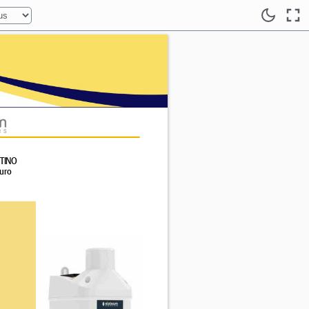
STINO 
uro 