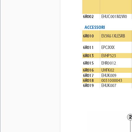
6R002 
EHUC001M2W0 
ACCESSORI 
6R010 
EV3K61XLESRB 
6R011 
EPCJXXX 
6R013 
EVHP523 
6R015 
EHR0012 
6R016 
UHFK02 
6R017 
EHUK009 
6R018 
0031000043 
6R019 
EHUK007 