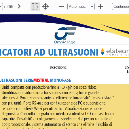
/ 265
ICATORI AD ULTRASUONI 
Descrizione 
LI
E
ULTRASUONI SERIE 
MISTRAL 
MONOFASE 
Unità compatta con produzione fino a 1,0 kg/h per spazi ridotti. 
Umidificazione adiabatica a basso consumo energetico e grande 
silenziosità. Produzione costante ed efficiente e funzionalità ``master-slave`` 
con più unità. Porta RS-485 per configurazione da PC e supervisione 
remota e connettività Wi-Fi per utilizzi IoT Visualizzazione remota e 
diagnostica. Controllo integrato con interfaccia utente a LED con tasti touch 
capacitivi. Possibilità di collegamento a sonde umidità per un controllo di 
tipo proporzionale. Sistema automatico di scarico che elimina il rischio di 