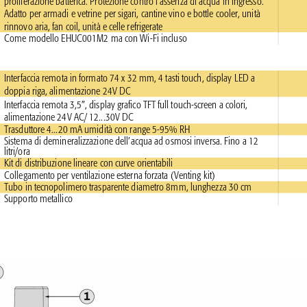
proliferazione batterica. Protezione contro l’assenza di acqua in ingresso. 
Adatto per armadi e vetrine per sigari, cantine vino e bottle cooler, unità 
rinnovo aria, fan coil, unità e celle refrigerate 
Come modello EHUC001M2 ma con Wi-Fi incluso 
Interfaccia remota in formato 74 x 32 mm, 4 tasti touch, display LED a 
doppia riga, alimentazione 24V DC 
Interfaccia remota 3,5”, display grafico TFT full touch-screen a colori, 
alimentazione 24V AC/ 12...30V DC 
Trasduttore 4...20 mA umidità con range 5-95% RH 
Sistema di demineralizzazione dell’acqua ad osmosi inversa. Fino a 12 
litri/ora 
Kit di distribuzione lineare con curve orientabili 
Collegamento per ventilazione esterna forzata (Venting kit) 
Tubo in tecnopolimero trasparente diametro 8mm, lunghezza 30 cm 
Supporto metallico 