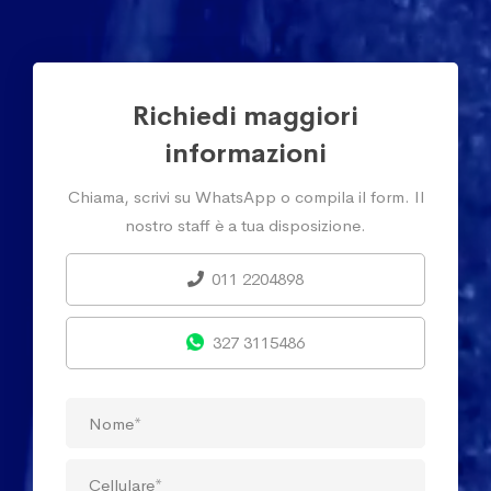
Richiedi maggiori
informazioni
Chiama, scrivi su WhatsApp o compila il form. Il
nostro staff è a tua disposizione.
011 2204898
327 3115486