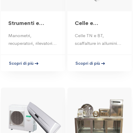
Strumenti e
Celle e
attrezzature
scaffalature
Manometri,
Celle TN e BT,
recuperatori, rilevatori di
scaffalture in alluminio e
gas, termometri
polipropilene
Scopri di più
Scopri di più