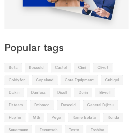
Popular tags
Beta
Boxcold
Castel
Cimi
Clivet
Coldyfor
Copeland
Core Equipment
Cubigel
Daikin
Danfoss
Dixell
Dorin
Eliwell
Elsteam
Embraco
Frascold
General Fujitsu
Hupfer
Mth
Pego
Rame Isolato
Ronda
Sauermann
Tecumseh
Testo
Toshiba